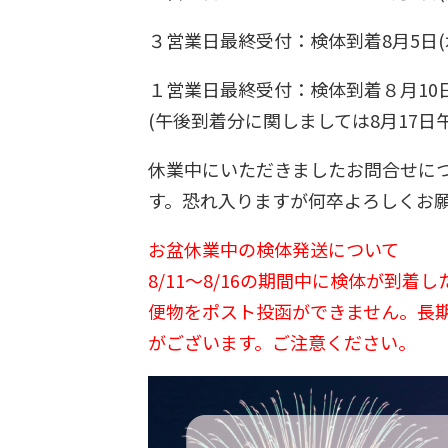
３営業日最終受付：検体到着8月5日(
１営業日最終受付：検体到着８月10日
(午後到着分に関しましては8月17日
休業中にいただきましたお問合せにつ
す。恐れ入りますが何卒よろしくお
お盆休業中の検体発送について
8/11～8/16の期間中に検体が到
便物をポスト投函ができません。長
がございます。ご注意ください。