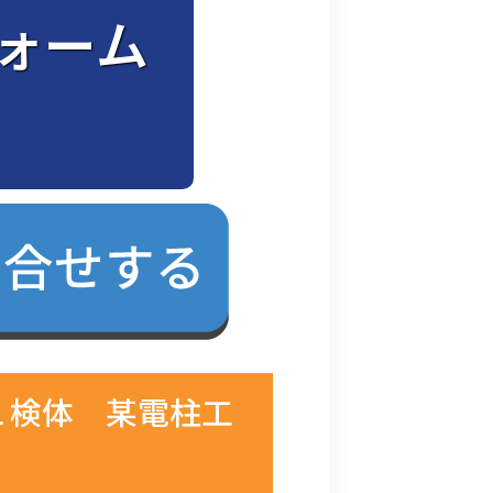
ォーム
１検体 某電柱工