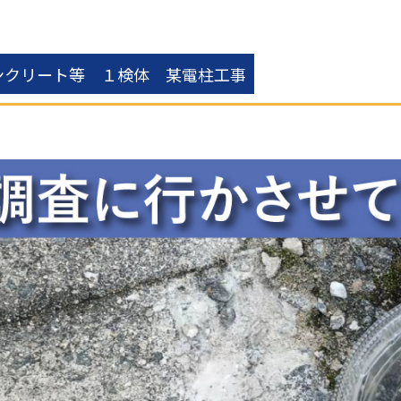
ンクリート等 １検体 某電柱工事